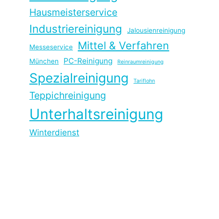
Hausmeisterservice
Industriereinigung
Jalousienreinigung
Mittel & Verfahren
Messeservice
PC-Reinigung
München
Reinraumreinigung
Spezialreinigung
Tariflohn
Teppichreinigung
Unterhaltsreinigung
Winterdienst