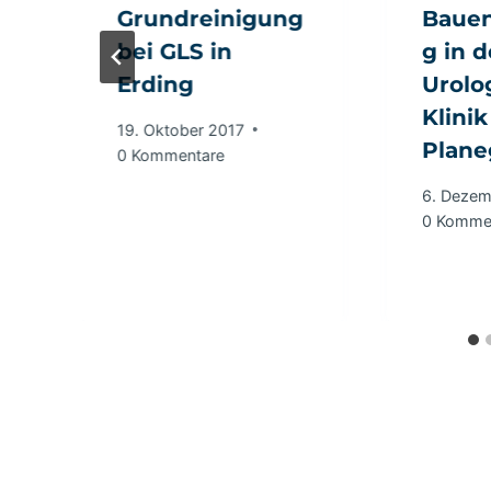
Grundreinigung
Bauen
bei GLS in
g in d
Erding
Urolo
Klini
19. Oktober 2017
Plane
0 Kommentare
6. Dezem
0 Komme