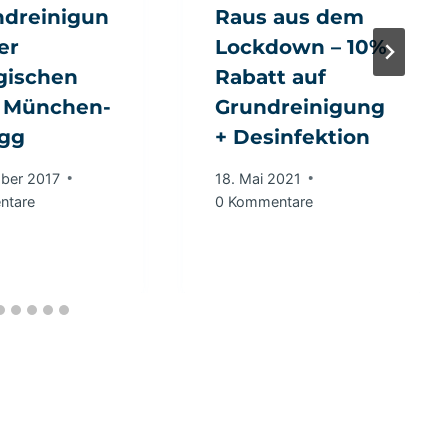
dreinigun
Raus aus dem
er
Lockdown – 10%
gischen
Rabatt auf
k München-
Grundreinigung
gg
+ Desinfektion
ber 2017
18. Mai 2021
ntare
0 Kommentare