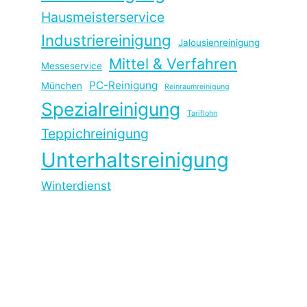
Hausmeisterservice
Industriereinigung
Jalousienreinigung
Mittel & Verfahren
Messeservice
PC-Reinigung
München
Reinraumreinigung
Spezialreinigung
Tariflohn
Teppichreinigung
Unterhaltsreinigung
Winterdienst