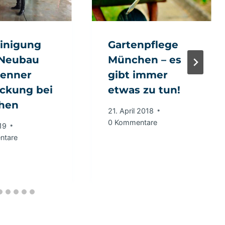
inigung
Gartenpflege
 Neubau
München – es
renner
gibt immer
ckung bei
etwas zu tun!
hen
21. April 2018
0 Kommentare
19
ntare