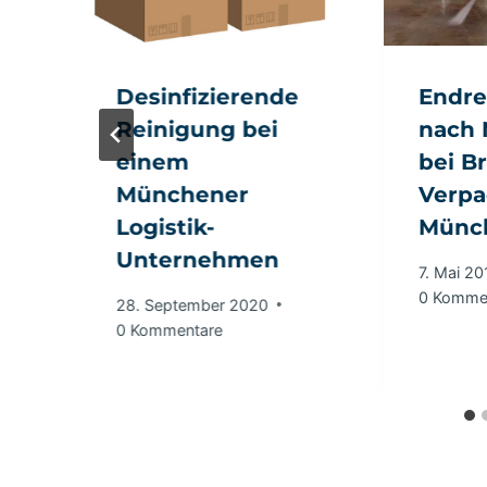
n
Desinfizierende
Endre
Reinigung bei
nach
einem
bei B
Münchener
Verpa
Logistik-
Münc
Unternehmen
7. Mai 20
0 Komme
28. September 2020
0 Kommentare