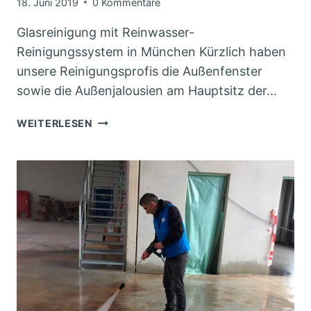
18. Juni 2019
0 Kommentare
Glasreinigung mit Reinwasser-
Reinigungssystem in München Kürzlich haben
unsere Reinigungsprofis die Außenfenster
sowie die Außenjalousien am Hauptsitz der…
GLAS-
WEITERLESEN
UND
JALOUSIEREINIGUNG
BEI
DER
HANNS-
SEIDL-
STIFTUNG
IN
MÜNCHEN