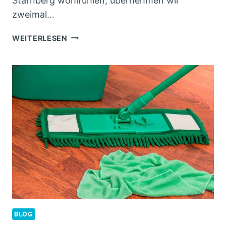
Starnberg wohlfühlen, übernehmen wir
zweimal…
WÖCHENTLICHE
WEITERLESEN
UNTERHALTSREINIGUNG
IM
MORE
&
MORE
STAMMHAUS
IN
STARNBERG
BLOG