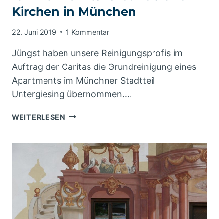
Kirchen in München
22. Juni 2019
1 Kommentar
Jüngst haben unsere Reinigungsprofis im
Auftrag der Caritas die Grundreinigung eines
Apartments im Münchner Stadtteil
Untergiesing übernommen….
UNTERHALTS-
WEITERLESEN
UND
BÜROREINIGUNG
FÜR
WOHLFAHRTSVERBÄNDE
UND
KIRCHEN
IN
MÜNCHEN