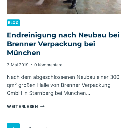
BLOG
Endreinigung nach Neubau bei
Brenner Verpackung bei
München
7. Mai 2019
0 Kommentare
Nach dem abgeschlossenen Neubau einer 300
qm² großen Halle von Brenner Verpackung
GmbH in Starnberg bei München…
ENDREINIGUNG
WEITERLESEN
NACH
NEUBAU
BEI