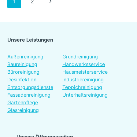
Seitennavigation
Nächste
1
2
BRENNER
VERPACKUNG
Seite
BEI
MÜNCHEN
Unsere Leistungen
Platzhalter
Außenreinigung
Grundreinigung
Baureinigung
Handwerksservice
Büroreinigung
Hausmeisterservice
Desinfektion
Industriereinigung
Entsorgungsdienste
Teppichreinigung
Fassadenreinigung
Unterhaltsreinigung
Gartenpflege
Glasreinigung
Unsere Öffnungszeiten