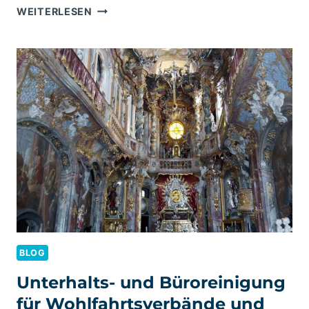
REINWASSER
WEITERLESEN
FENSTERREINIGUNG
BEI
SCHWENK
BETON
IN
MÜNCHEN
BLOG
Unterhalts- und Büroreinigung
für Wohlfahrtsverbände und