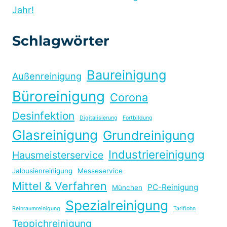
Jahr!
Schlagwörter
Baureinigung
Außenreinigung
Büroreinigung
Corona
Desinfektion
Digitalisierung
Fortbildung
Glasreinigung
Grundreinigung
Industriereinigung
Hausmeisterservice
Jalousienreinigung
Messeservice
Mittel & Verfahren
PC-Reinigung
München
Spezialreinigung
Reinraumreinigung
Tariflohn
Teppichreinigung