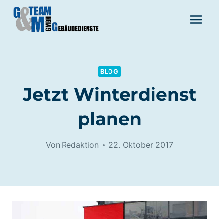
Zum
Inhalt
springen
BLOG
Jetzt Winterdienst
planen
Von
Redaktion
22. Oktober 2017